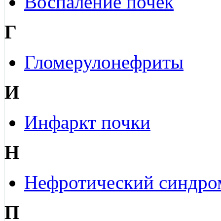
Воспаление почек
Г
Гломерулонефриты
И
Инфаркт почки
Н
Нефротический синдро
П