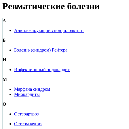
Ревматические болезни
А
Анкилозирующий спондилоартрит
Б
Болезнь (синдром) Рейтера
И
Инфекционный эндокардит
М
Марфана синдром
Миокардиты
О
Остеоартроз
Остеомаляция