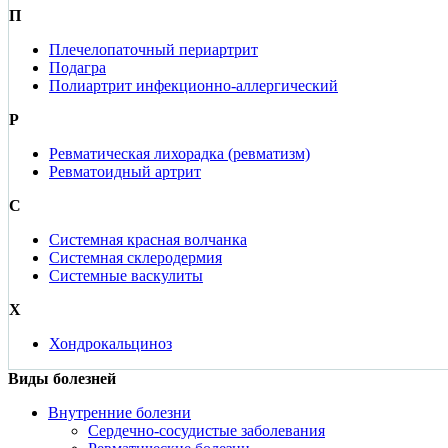
П
Плечелопаточный периартрит
Подагра
Полиартрит инфекционно-аллергический
Р
Ревматическая лихорадка (ревматизм)
Ревматоидный артрит
С
Системная красная волчанка
Системная склеродермия
Системные васкулиты
Х
Хондрокальциноз
Виды болезней
Внутренние болезни
Сердечно-сосудистые заболевания