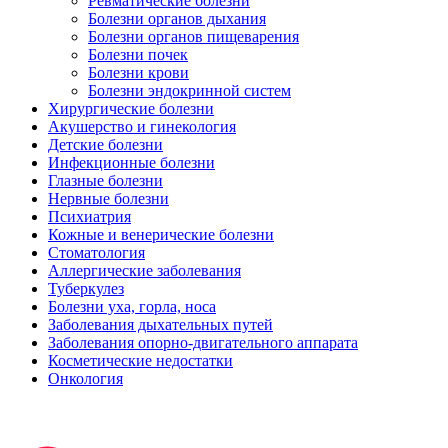
Ревматические болезни
Болезни органов дыхания
Болезни органов пищеварения
Болезни почек
Болезни крови
Болезни эндокринной систем
Хирургические болезни
Акушерство и гинекология
Детские болезни
Инфекционные болезни
Глазные болезни
Нервные болезни
Психиатрия
Кожные и венерические болезни
Стоматология
Аллергические заболевания
Туберкулез
Болезни уха, горла, носа
Заболевания дыхательных путей
Заболевания опорно-двигательного аппарата
Косметические недостатки
Онкология