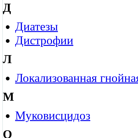
Д
Диатезы
Дистрофии
Л
Локализованная гнойна
М
Муковисцидоз
О