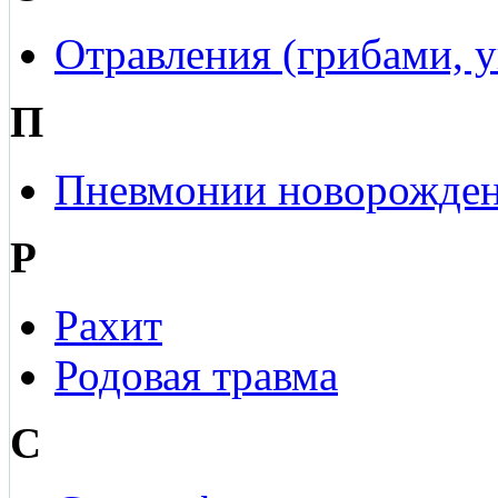
Отравления (грибами, 
П
Пневмонии новорожде
Р
Рахит
Родовая травма
С