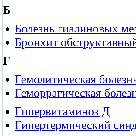
Б
Болезнь гиалиновых м
Бронхит обструктивны
Г
Гемолитическая болез
Геморрагическая болез
Гипервитаминоз Д
Гипертермический син