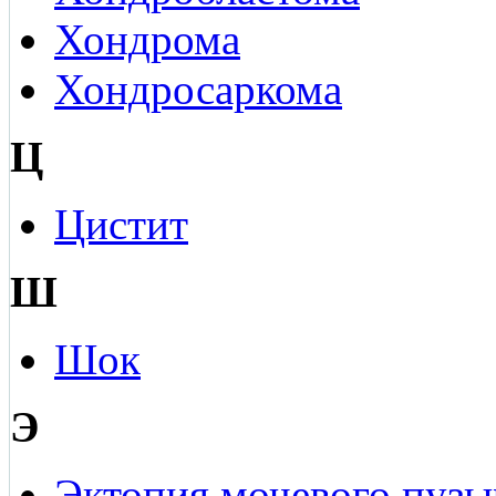
Хондрома
Хондросаркома
Ц
Цистит
Ш
Шок
Э
Эктопия мочевого пузы