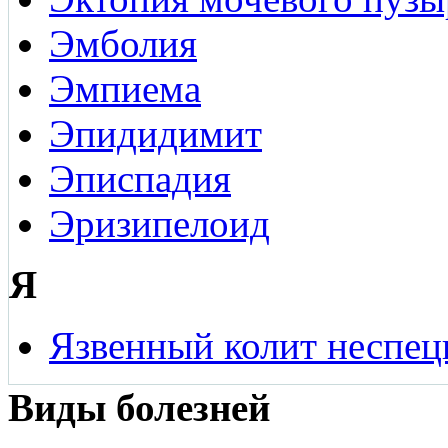
Эмболия
Эмпиема
Эпидидимит
Эписпадия
Эризипелоид
Я
Язвенный колит неспе
Виды болезней