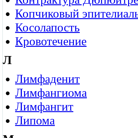
Копчиковый эпителиал
Косолапость
Кровотечение
Л
Лимфаденит
Лимфангиома
Лимфангит
Липома