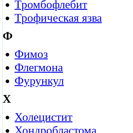
Тромбофлебит
Трофическая язва
Ф
Фимоз
Флегмона
Фурункул
Х
Холецистит
Хондробластома