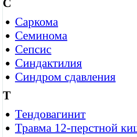
С
Саркома
Семинома
Сепсис
Синдактилия
Синдром сдавления
Т
Тендовагинит
Травма 12-перстной ки