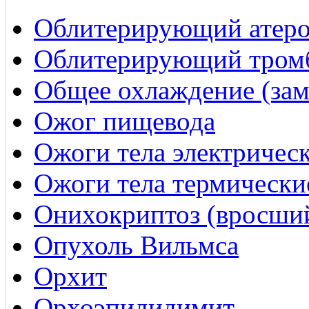
Облитерирующий атеро
Облитерирующий тром
Общее охлаждение (зам
Ожог пищевода
Ожоги тела электричес
Ожоги тела термически
Онихокриптоз (вросший
Опухоль Вильмса
Орхит
Орхоэпидидимит