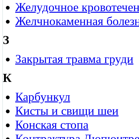
Желудочное кровотече
Желчнокаменная болез
З
Закрытая травма груди
К
Карбункул
Кисты и свищи шеи
Конская стопа
Контрактура Дюпюитр