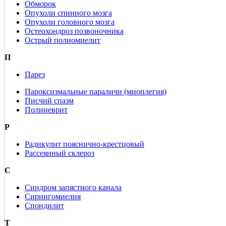
Обморок
Опухоли спинного мозга
Опухоли головного мозга
Остеохондроз позвоночника
Острый полиомиелит
П
Парез
Пароксизмальные параличи (миоплегия)
Писчий спазм
Полиневрит
Р
Радикулит пояснично-крестцовый
Рассеянный склероз
С
Синдром запястного канала
Сирингомиелия
Спондилит
Т