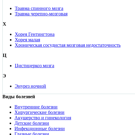
Травма спинного мозга
Травма черепно-мозговая
Х
Хорея Гентингтона
Хорея малая
Хроническая сосудистая мозговая недостаточность
Ц
Цистицеркоз мозга
Э
Энурез ночной
Виды болезней
Внутренние болезни
Хирургические болезни
Акушерство и гинекология
Детские болезни
Инфекционные болезни
Глазные болезни