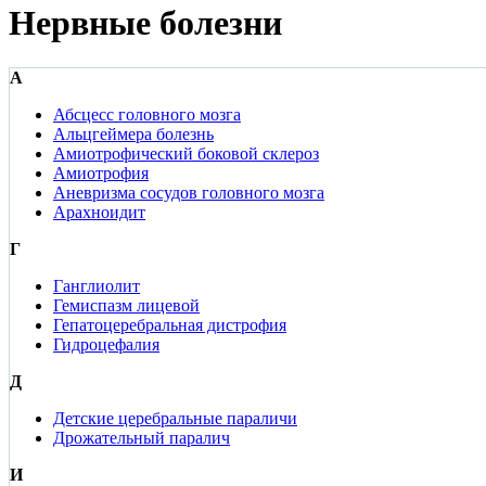
Нервные болезни
А
Абсцесс головного мозга
Альцгеймера болезнь
Амиотрофический боковой склероз
Амиотрофия
Аневризма сосудов головного мозга
Арахноидит
Г
Ганглиолит
Гемиспазм лицевой
Гепатоцеребральная дистрофия
Гидроцефалия
Д
Детские церебральные параличи
Дрожательный паралич
И