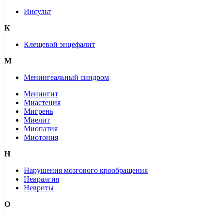
Инсульт
К
Клещевой энцефалит
М
Менингеальный синдром
Менингит
Миастения
Мигрень
Миелит
Миопатия
Миотония
Н
Нарушения мозгового крообращения
Невралгия
Невриты
О