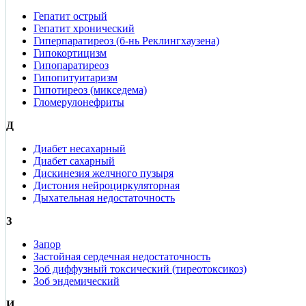
Гепатит острый
Гепатит хронический
Гиперпаратиреоз (б-нь Реклингхаузена)
Гипокортицизм
Гипопаратиреоз
Гипопитуитаризм
Гипотиреоз (микседема)
Гломерулонефриты
Д
Диабет несахарный
Диабет сахарный
Дискинезия желчного пузыря
Дистония нейроциркуляторная
Дыхательная недостаточность
З
Запор
Застойная сердечная недостаточность
Зоб диффузный токсический (тиреотоксикоз)
Зоб эндемический
И