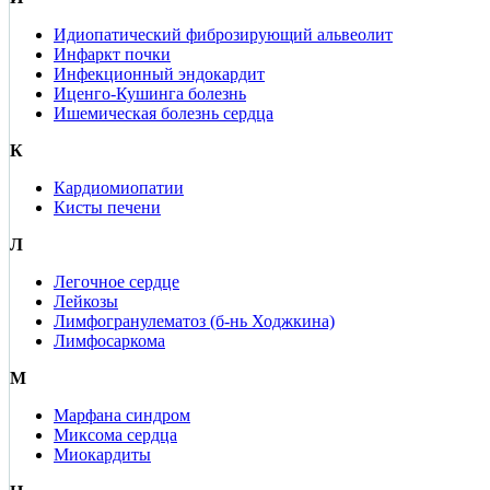
Идиопатический фиброзирующий альвеолит
Инфаркт почки
Инфекционный эндокардит
Иценго-Кушинга болезнь
Ишемическая болезнь сердца
К
Кардиомиопатии
Кисты печени
Л
Легочное сердце
Лейкозы
Лимфогранулематоз (б-нь Ходжкина)
Лимфосаркома
М
Марфана синдром
Миксома сердца
Миокардиты