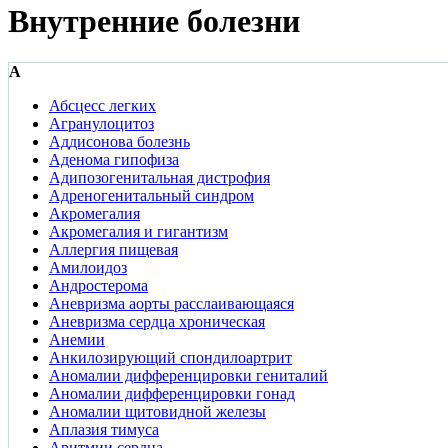
Внутренние болезни
А
Абсцесс легких
Агранулоцитоз
Аддисонова болезнь
Аденома гипофиза
Адипозогенитальная дистрофия
Адреногенитальный синдром
Акромегалия
Акромегалия и гигантизм
Аллергия пищевая
Амилоидоз
Андростерома
Аневризма аорты расслаивающаяся
Аневризма сердца хроническая
Анемии
Анкилозирующий спондилоартрит
Аномалии дифференцировки гениталий
Аномалии дифференцировки гонад
Аномалии щитовидной железы
Аплазия тимуса
Аритмии сердца