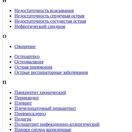
Н
Недостаточность всасывания
Недостаточность сердечная острая
Недостаточность сосудистая острая
Нефротический синдром
О
Ожирение
Остеоартроз
Остеомаляция
Острая пневмония
Острые респираторные заболевания
П
Панкреатит хронический
Перикардит
Плеврит
Плечелопаточный периартрит
Пневмосклероз
Подагра
Полиартрит инфекционно-аллергический
Пороки сердца врожденные