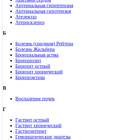
Артериальная гипертензия
Артериальная гипотензия
Ателектаз
Атеросклероз
Б
Болезнь (синдром) Рейтера
Болезнь Жильбера
Бронхиальная астма
Бронхиолит
Бронхит острый
Бронхит хронический
Бронхоэктазы
В
Воспаление почек
Г
Гастрит острый
Гастрит хронический
Гастроэнтерит
Геморратические диатезы