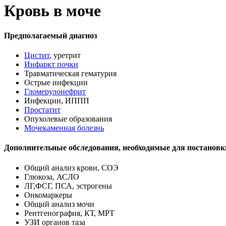
Кровь в моче
Предполагаемый диагноз
Цистит
, уретрит
Инфаркт почки
Травматическая гематурия
Острые инфекции
Гломерулонефрит
Инфекции, ИППП
Простатит
Опухолевые образования
Мочекаменная болезнь
Дополнительные обследования, необходимые для постановк
Общий анализ крови, СОЭ
Глюкоза, АСЛО
ЛГ,ФСГ, ПСА, эстрогены
Онкомаркеры
Общий анализ мочи
Рентгенография, КТ, МРТ
УЗИ органов таза