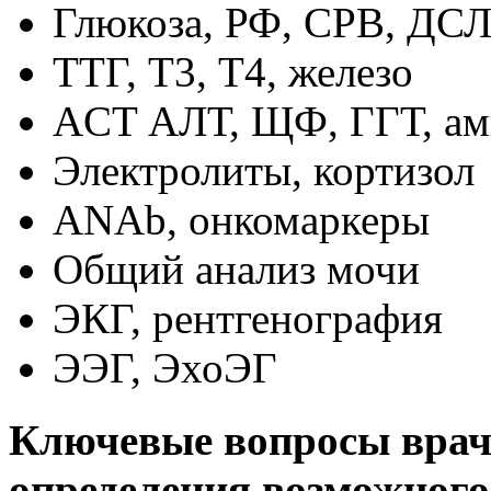
Глюкоза, РФ, СРВ, ДС
ТТГ, Т3, Т4, железо
ACT АЛТ, ЩФ, ГГТ, ам
Электролиты, кортизол
ANAb, онкомаркеры
Общий анализ мочи
ЭКГ, рентгенография
ЭЭГ, ЭхоЭГ
Ключевые вопросы врач
определения возможного