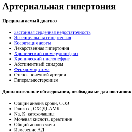
Артериальная гипертония
Предполагаемый диагноз
Застойная сердечная недостаточность
Эссенциальная гипертензия
Коарктация аорты
Лекарственная гипертония
Хронический гломерулонефрит
Хронический пиелонефрит
Абстинентный синдром
Феохромоцитома
Стеноз почечной артерии
Гиперальдостеронизм
Дополнительные обследования, необходимые для постановк
Общий анализ крови, СОЭ
Глюкоза, ОХСДГ.АМК
Na, К, катехолашны
Мочевая кислота, креатинин
Общий анализ мочи
Измерение АД