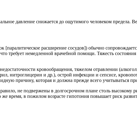
иальное давление снижается до ощутимого человеком предела. В
 шок [паралитическое расширение сосудов]) обычно сопровождае
то требует немедленной врачебной помощи. Тяжесть состояния о
недостаточности кровообращения, тяжелом отравлении (алкоголь
л, нитроглицерин и др.), острой инфекции и сепсисе, кровопот
видную причину, которая и должна прежде всего учитываться пр
 правило, не подвержены в долгосрочном плане столь высокому 
о же время, в пожилом возрасте гипотония повышает риск разви