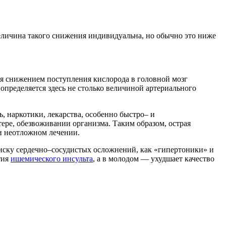
еличина такого снижения индивидуальна, но обычно это ниже
тся снижением поступления кислорода в головной мозг
пределяется здесь не столько величиной артериального
, наркотики, лекарства, особенно быстро– и
ере, обезвоживании организма. Таким образом, острая
и неотложном лечении.
риску сердечно–сосудистых осложнений, как «гипертоники» и
тия
ишемического инсульта
, а в молодом — ухудшает качество