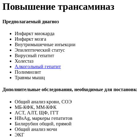
Повышение трансаминаз
Предполагаемый диагноз
Инфаркт миокарда
Инфаркт мозга
Внутримышечные инъекции
Эпилептический статус
Вирусный гепатит
Холестаз
Алкогольный гепатит
Полимиозит
Травмы мышц
Дополнительные обследования, необходимые для постановк
Общий анализ крови, СОЭ
МБ-КФК, ММ-КФК
ACT, АЛТ, ЩФ, ГГТ
HBsAg, маркеры гепатитов
Билирубин общий, прямой
Общий анализ мочи
ЭКГ