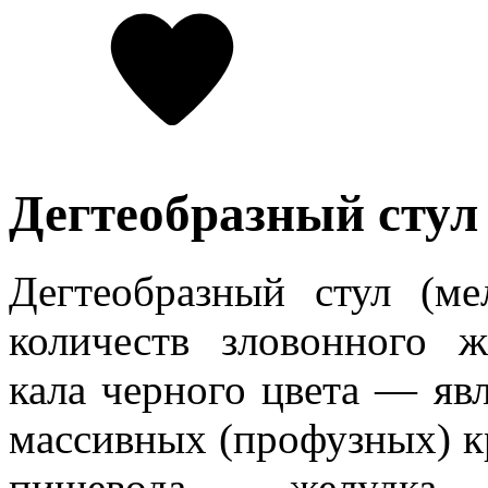
Дегтеобразный стул
Дегтеобразный стул (м
количеств зловонного 
кала черного цвета — яв
массивных (профузных) к
пищевода, желудк