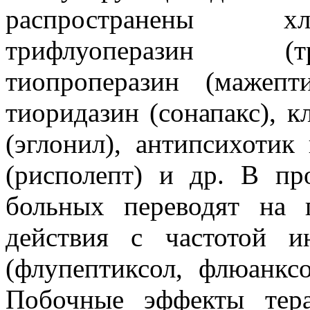
распространены хл
трифлуоперазин (тр
тиопроперазин (мажепти
тиоридазин (сонапакс), к
(эглонил), антипсихотик
(рисполепт) и др. В пр
больных переводят на 
действия с частотой 
(флупептиксол, флюанкс
Побочные эффекты тер