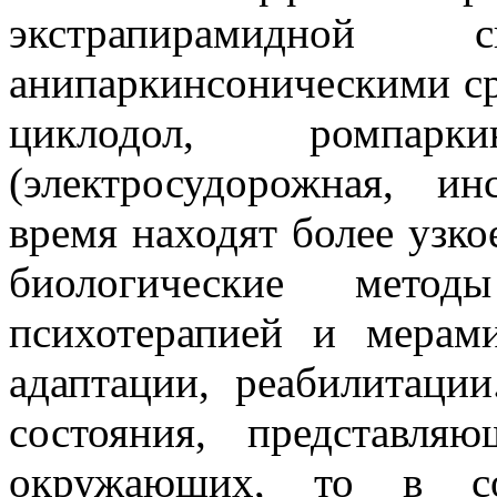
экстрапирамидной с
анипаркинсоническими с
циклодол, ромпар
(электросудорожная, ин
время находят более узк
биологические мето
психотерапией и мерам
адаптации, реабилитаци
состояния, представл
окружающих, то в со