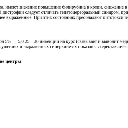
, имеют значение повышение билирубина в крови, снижение в 
 дистрофии следует отличать гепатоцеребральный синдром, при
нее выраженные. При этих состояниях преобладают цитотоксиче
иол 5% — 5,0 25—30 инъекций на курс (связывает и выводит мед
нарушениях и выраженных гиперкинезах показаны стереотаксиче
ие центры