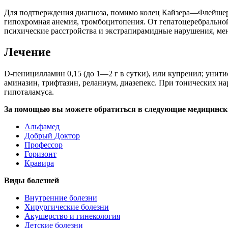
Для подтверждения диагноза, помимо колец Кайзера—Флейшера
гипохромная анемия, тромбоцитопения. От гепатоцеребральной
психические расстройства и экстрапирамидные нарушения, ме
Лечение
D-пеницилламин 0,15 (до 1—2 г в сутки), или купренил; унит
аминазин, трифтазин, реланиум, диазепекс. При тонических 
гипоталамуса.
За помощью вы можете обратиться в следующие медицинск
Альфамед
Добрый Доктор
Профессор
Горизонт
Кравира
Виды болезней
Внутренние болезни
Хирургические болезни
Акушерство и гинекология
Детские болезни