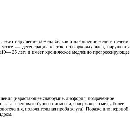
 лежит нарушение обмена белков и накопление меди в печени,
 мозге — дегенерация клеток подкорковых ядер, нарушения
 (10— 35 лет) и имеет хроническое медленно прогрессирующее
шения (нарастающее слабоумие, дисфория, помраченное
аза зеленовато-бурого пигмента, содержащего медь, более
ровотечения, положительная проба жгута). Поражению нервной
ндром.