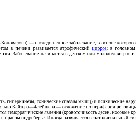
оновалова) — наследственное заболевание, в основе которого
 этом в печени развивается атрофический
цирроз
; в головном
зга. Заболевание начинается в детском или молодом возрасте
ь, гиперкинезы, тонические спазмы мышц) и психические нару
ольцо Кайзера—Флейшера — отложение по периферии роговицы гл
ся геморрагические явления (кровоточивость десен, носовые к
 в правом подреберье. Иногда развивается гепатолиенальный си