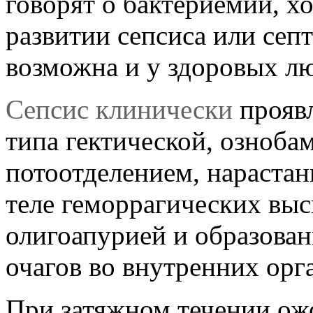
говорят о бактериемии, хо
развитии сепсиса или сеп
возможна и у здоровых лю
Сепсис клинически
проявл
типа гектической, озноба
потоотделением, нарастан
теле геморрагических вы
олигоапурией и образова
очагов во внутренних орга
При затяжном течении ож