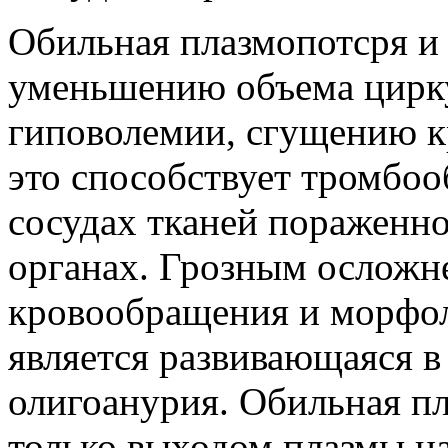
Обильная плазмопотсря и 
уменьшению объема цирк
гиповолемии, сгущению кр
это способствует тромбоо
сосудах тканей пораженно
органах. Грозным ослож
кровообращения и морфол
является развивающаяся в
олигоанурия. Обильная п
только выходом плазмы нар