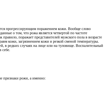
яется прогрессирующим поражением кожи. Вообще слово
анные о том, что рожа является четвертой по частоте
как правило, поражает представителей мужского пола в возрасте
травм кожи, загрязнением кожи и резкой сменой температуры.
ей, в редких случаях на лице или на туловище. Воспалительный
в себе.
ие признаки рожи, а именно: