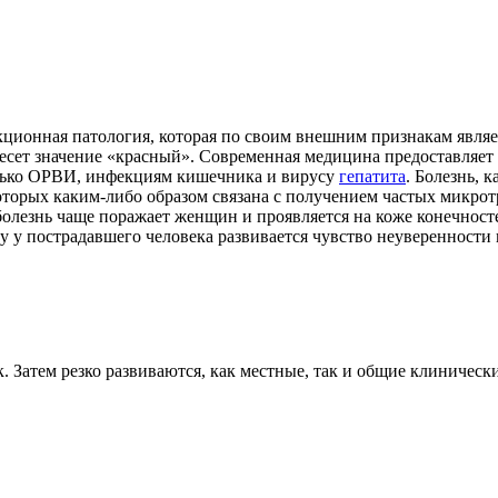
кционная патология, которая по своим внешним признакам явл
есет значение «красный». Современная медицина предоставляет д
только ОРВИ, инфекциям кишечника и вирусу
гепатита
. Болезнь, 
которых каким-либо образом связана с получением частых микро
е болезнь чаще поражает женщин и проявляется на коже конечност
 у пострадавшего человека развивается чувство неуверенности 
. Затем резко развиваются, как местные, так и общие клиническ