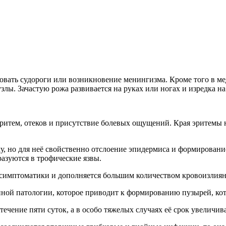
вать судороги или возникновение менингизма. Кроме того в мед
злы. Зачастую рожа развивается на руках или ногах и изредка н
итем, отеков и присутствие болевых ощущений. Края эритемы не
, но для неё свойственно отслоение эпидермиса и формирование
азуются в трофические язвы.
й симптоматики и дополняется большим количеством кровоизлия
данной патологии, которое приводит к формированию пузырей, к
чение пяти суток, а в особо тяжелых случаях её срок увеличива