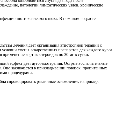
пособна возобновиться спустя два года после
хлаждение, патологии лимфатических узлов, хронические
 инфекционно-токсического шока. В пожилом возрасте
льтаты лечения дает организация этиотропной терапии с
и условии смены лекарственных препаратов для каждого курса
я применение кортикостероидов по 30 мг в сутки.
оший эффект дает аутогемотерапия. Острые воспалительные
и. Оно заключается в прикладывании повязок, пропитанных
кими процедурами.
обна спровоцировать различные осложнение, например,