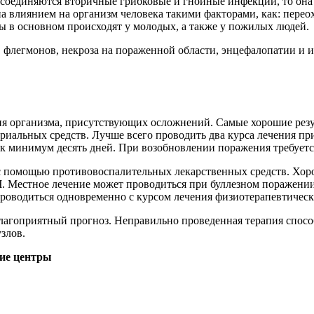
соединяются вторичные грибковые и гнойные инфекции, то она с
 влиянием на организм человека такими факторами, как: перео
вы в основном происходят у молодых, а также у пожилых людей.
, флегмонов, некроза на пораженной области, энцефалопатии и
ия организма, присутствующих осложнений. Самые хорошие резу
риальных средств. Лучше всего проводить два курса лечения пр
ак минимум десять дней. При возобновлении поражения требуетс
с помощью противовоспалительных лекарственных средств. Хор
Ч. Местное лечение может проводиться при буллезном поражени
проводиться одновременно с курсом лечения физиотерапевтичес
благоприятный прогноз. Неправильно проведенная терапия спос
узлов.
ие центры