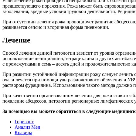
Если лечение рожи проводится неправильно или к болезни при
предшествующего поражения. Рожа может быть спровоцирована
заболевания, вредные условия трудовой деятельности. Рециди
При отсутствии лечения рожа провоцирует развитие абсцессов
развивается сепсис и вторичная форма пневмонии.
Лечение
Способ лечения данной патологии зависит от уровня отравлен
использование пенициллина, тетрациклина и других антибакте
с промежутками в семь – десять дней и продолжительностью к
При развитии устойчивой инфильтрации рожу следует лечить 
очаги лечатся при помощи ультрафиолетового облучения и УВ
раствором фурацилина. Использование такого метода должно 
При качественно организованном лечении для рожи ставится 
появление абсцессов, патологии регионарных лимфатических 
За помощью вы можете обратиться в следующие медицинск
Горизонт
Анализ Мед
Кравира