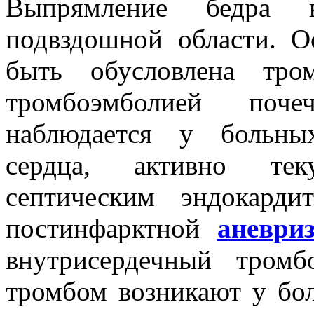
Выпрямление бедра 
подвздошной области. О
быть обусловлена тро
тромбоэмболией поче
наблюдается у больны
сердца, активно те
септическим эндокард
постинфарктной
аневри
внутрисердечный тром
тромбом возникают у бо