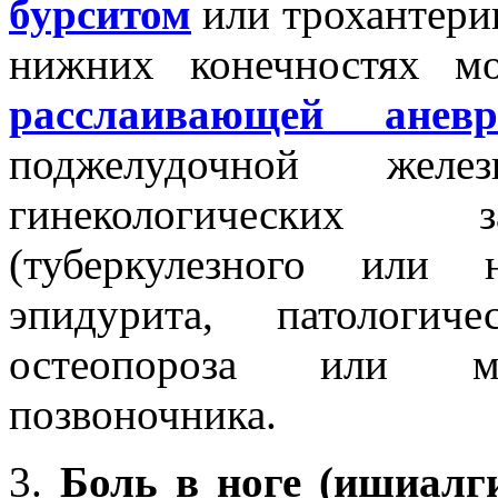
бурситом
или трохантерии
нижних конечностях м
расслаивающей анев
поджелудочной же
гинекологических
(туберкулезного или н
эпидурита, патологич
остеопороза или мет
позвоночника.
3.
Боль в ноге (ишиалг