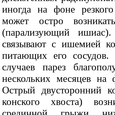
иногда на фоне резког
может остро возникат
(парализующий ишиас).
связывают с ишемией ко
питающих его сосудов.
случаев парез благопол
нескольких месяцев на 
Острый двусторонний к
конского хвоста) возн
срединной грыжи ниж