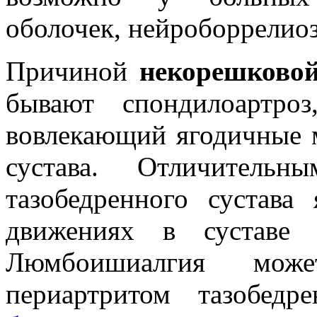
оболочек, нейроборрелио
Причиной
некорешково
бывают спондилоартро
вовлекающий ягодичные 
сустава. Отличительн
тазобедренного сустава
движениях в суставе 
Люмбоишиалгия мож
периартритом тазобедр