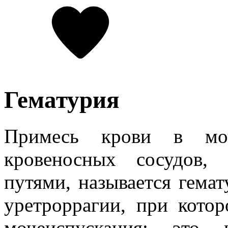
Гематурия
Примесь крови в моч
кровеносных сосудов,
путями, называется гема
уретроррагии, при котор
мочеиспускания: это 