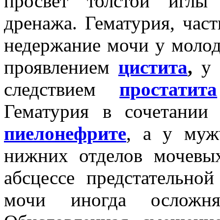
просвет толстой иглы
дренажа. Гематурия, час
недержание мочи у моло
проявлением
цистита
,
у 
следствием
простатита
Гематурия в сочетании
пиелонефрите
, а у муж
нижних отделов мочевы
абсцессе предстательно
мочи иногда осложня