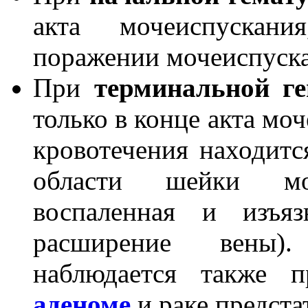
акта мочеиспускани
поражении мочеиспуска
При
терминальной г
только в конце акта мо
кровотечения находитс
области шейки мо
воспаленная и изъяз
расширение вены).
наблюдается также п
аденоме
и раке предста