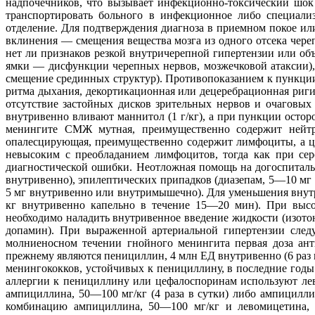
надпочечников, что вызывает инфекционно-токсический шок
транспортировать больного в инфекционное либо специализ
отделение. Для подтверждения диагноза в приемном покое и
вклинения — смещения вещества мозга из одного отсека череп
нет ли признаков резкой внутричерепной гипертензии или о
ямки — дисфункции черепных нервов, мозжечковой атаксии), 
смещение срединных структур). Противопоказанием к пункции
ритма дыхания, декортикационная или децеребрационная ригид
отсутствие застойных дисков зрительных нервов и очаговых
внутривенно вливают маннитол (1 г/кг), а при пункции ост
менингите СМЖ мутная, преимущественно содержит нейтр
опалесцирующая, преимущественно содержит лимфоциты, а ци
невысоким с преобладанием лимфоцитов, тогда как при се
диагностической ошибки. Неотложная помощь на догоспиталь
внутривенно), эпилептических припадков (диазепам, 5—10 мг 
5 мг внутривенно или внутримышечно). Для уменьшения внутри
кг внутривенно капельно в течение 15—20 мин). При выс
необходимо наладить внутривенное введение жидкости (изотон
допамин). При выраженной артериальной гипертензии следу
молниеносном течении гнойного менингита первая доза ант
прежнему являются пенициллин, 4 млн ЕД внутривенно (6 раз 
менингококков, устойчивых к пенициллину, в последние годы
аллергии к пенициллину или цефалоспоринам используют лев
ампициллина, 50—100 мг/кг (4 раза в сутки) либо ампицилли
комбинацию ампициллина, 50—100 мг/кг и левомицетина, 1