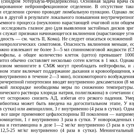
 (синдром Уотерхауза-Фридериксена). Основная задача врача 
ированное нейроинфекционное отделение. В отсутствие таки
ли отделении срочно проводят люмбальную пункцию. Однако лю
а в другой в результате локального повышения внутричерепног
бъемного процесса (неуклонно нарастающей очаговой или общем
исследовать глазное дно (для выявления застойных дисков зр
 служат признаки начинающегося вклинения (нарастающее угне
ность — см. часть II, Кома). Не следует опасаться осложнений 
 неврологических симптомов. Опасность вклинения меньше, е
орожно извлекают не более 3—5 мл спинномозговой жидкости (
офилы, а общее количество клеток (цитоз) превышает 10
тоз обычно составляет несколько сотен клеток в 1 мкл. Однак
розном менингите в СМЖ могут преобладать нейтрофилы, и л
ном этапе включает поддержание дыхания и кровообращения, к
внутривенно в течение 2—3 мин), психомоторного возбуждения (
черепной гипертензии вводят внутривенно дексаметазон (8 мг),
окой лихорадке необходимы меры по снижению температуры.
ического раствора хлорида натрия, полиглкжина) в сочетании с
ет осторожно снизить АД, избегая его резкого падения. Умер
ибиотика может быть введена на догоспитальном этапе, У в
в сутки) или ампициллин, 3 г внутривенно (4 раза в сутки). Од
 все шире применяют цефалоспорины III поколения — например, 
омицетин, 1 г внутривенно 3 раза в сутки. У новорожденных
на и гентамицина в дозе 1—2 мг/кг внутривенно (3 раза в сутк
2,5-25 мг/кг внутривенно (4 раза в сутки). Менингеальны