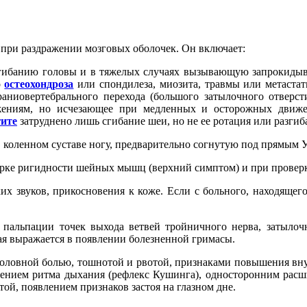
ри раздражении мозговых оболочек. Он включает:
ибанию головы и в тяжелых случаях вызывающую запрокидыва
о
остеохондроза
или спондилеза, миозита, травмы или метастат
аниовертебрального перехода (большого затылочного отверс
ениям, но исчезающее при медленных и осторожных движен
ите
затруднено лишь сгибание шеи, но не ее ротация или разгиб
 коленном суставе ногу, предварительно согнутую под прямым 
верке ригидности шейных мышц (верхний симптом) и при провер
их звуков, прикосновения к коже. Если с больного, находящего
и пальпации точек выхода ветвей тройничного нерва, затыло
ая выражается в появлении болезненной гримасы.
оловной болью, тошнотой и рвотой, признаками повышения вн
ением ритма дыхания (рефлекс Кушинга), односторонним расшир
ой, появлением признаков застоя на глазном дне.