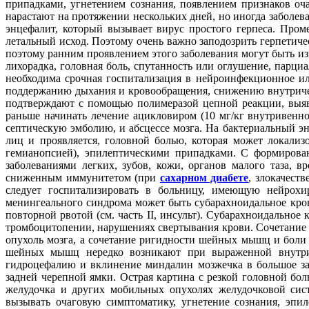
припадками, угнетением сознания, появлением признаков о
нарастают на протяжении нескольких дней, но иногда заболев
энцефалит, который вызывает вирус простого герпеса. Про
летальный исход. Поэтому очень важно заподозрить герпетич
поэтому ранним проявлением этого заболевания могут быть и
лихорадка, головная боль, спутанность или оглушение, парц
необходима срочная госпитализация в нейроинфекционное ил
поддержанию дыхания и кровообращения, снижению внутричер
подтверждают с помощью полимеразой цепной реакции, выя
раньше начинать лечение ацикловиром (10 мг/кг внутривенно
септическую эмболию, и абсцессе мозга. На бактериальный э
лиц и проявляется, головной болью, которая может локали
гемианопсией), эпилептическими припадками. С формирова
заболеваниями легких, зубов, кожи, органов малого таза, 
сниженным иммунитетом (при
сахарном диабете
, злокачест
следует госпитализировать в больницу, имеющую нейрохи
менингеального синдрома может быть субарахноидальное кров
повторной рвотой (см. часть II, инсульт). Субарахноидальное
тромбоцитопении, нарушениях свертывания крови. Сочетание
опухоль мозга, а сочетание ригидности шейных мышц и боли 
шейных мышц нередко возникают при выраженной внутрич
гидроцефалию и вклинение миндалин мозжечка в большое з
задней черепной ямки. Острая картина с резкой головной бо
желудочка и других мобильных опухолях желудочковой си
вызывать очаговую симптоматику, угнетение сознания, эпи