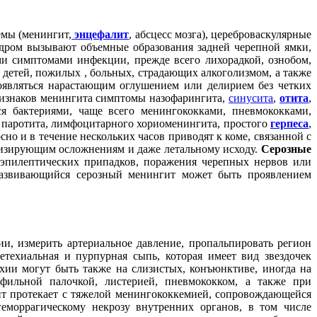
емы (менингит,
энцефалит
, абсцесс мозга), цереброваскулярные
ром вызывают объемные образования задней черепной ямки,
и симптомами инфекции, прежде всего лихорадкой, ознобом,
 детей, пожилых , больных, страдающих алкоголизмом, а также
оявляться нарастающим оглушением или делирием без четких
ризнаков менингита симптомы назофарингита,
синусита
,
отита
,
бактериями, чаще всего менингококками, пневмококками,
 паротита, лимфоцитарного хориоменингита, простого
герпеса
,
но и в течение нескольких часов приводят к коме, связанной с
дизирующим осложнениям и даже летальному исходу.
Серозные
 эпилептических припадков, поражения черепных нервов или
развивающийся серозный менингит может быть проявлением
ии, измерить артериальное давление, пропальпировать регион
техиальная и пурпурная сыпь, которая имеет вид звездочек
хии могут быть также на слизистых, конъюнктиве, иногда на
фильной палочкой, листерией, пневмококком, а также при
ит протекает с тяжелой менингококкемией, сопровождающейся
моррагическому некрозу внутренних органов, в том числе