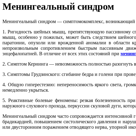
Менингеальный синдром
Менингеальный синдром — симптомокомплекс, возникающий п
1. Ригидность шейных мышц, препятствующую пассивному сг
мышц, особенно у пожилых, может быть следствием шейног
паратонии, опухоли или врожденной аномалии в области кр
непроизвольным сопротивлением быстрым пассивным движ
энцефалопатией. В отличие от всех этих состояний при
менинг
2. Симптом Кернинга — невозможность полностью разогнуть в
3. Симптомы Грудзинского: сгибание бедра и голени при про
4. Общую гиперестезию: непереносимость яркого света, громк
немедленно укрыться.
5. Реактивные болевые феномены: резкая болезненность пр
наружного слухового прохода, перкуссии скуловой дуги, котор
Менингеальный синдром часто сопровождается интенсивной г
брадикардией, повышением систолического давления и наруш
или двусторонним поражением отводящего нерва, упорной икот