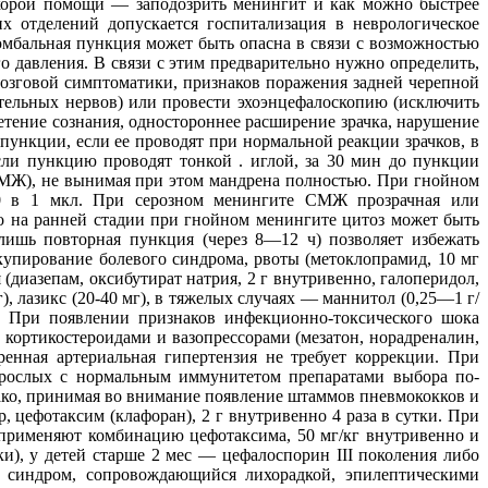
скорой помощи — заподозрить менингит и как можно быстрее
х отделений допускается госпитализация в неврологическое
мбальная пункция может быть опасна в связи с возможностью
о давления. В связи с этим предварительно нужно определить,
озговой симптоматики, признаков поражения задней черепной
ительных нервов) или провести эхоэнцефалоскопию (исключить
тение сознания, одностороннее расширение зрачка, нарушение
пункции, если ее проводят при нормальной реакции зрачков, в
сли пункцию проводят тонкой . иглой, за 30 мин до пункции
СМЖ), не вынимая при этом мандрена полностью. При гнойном
00 в 1 мкл. При серозном менингите СМЖ прозрачная или
о на ранней стадии при гнойном менингите цитоз может быть
ишь повторная пункция (через 8—12 ч) позволяет избежать
упирование болевого синдрома, рвоты (метоклопрамид, 10 мг
диазепам, оксибутират натрия, 2 г внутривенно, галоперидол,
 лазикс (20-40 мг), в тяжелых случаях — маннитол (0,25—1 г/
 При появлении признаков инфекционно-токсического шока
 кортикостероидами и вазопрессорами (мезатон, норадреналин,
енная артериальная гипертензия не требует коррекции. При
зрослых с нормальным иммунитетом препаратами выбора по-
нако, принимая во внимание появление штаммов пневмококков и
цефотаксим (клафоран), 2 г внутривенно 4 раза в сутки. При
 применяют комбинацию цефотаксима, 50 мг/кг внутривенно и
и), у детей старше 2 мес — цефалоспорин III поколения либо
й синдром, сопровождающийся лихорадкой, эпилептическими