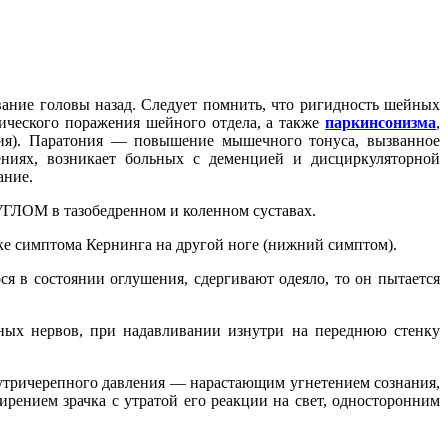
ние головы назад. Следует помнить, что ригидность шейных
ического поражения шейного отдела, а также
паркинсонизма
,
тия). Паратония — повышение мышечного тонуса, вызванное
иях, возникает больных с деменцией и дисциркуляторной
ание.
УГЛОМ в тазобедренном и коленном суставах.
ке симптома Кернинга на другой ноге (нижний симптом).
ся в состоянии оглушения, сдергивают одеяло, то он пытается
чных нервов, при надавливании изнутри на переднюю стенку
утричерепного давления — нарастающим угнетением сознания,
ением зрачка с утратой его реакции на свет, односторонним