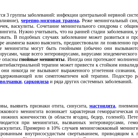
я 3 группы заболеваний: инфекции центральной нервной сист
злияние),
черепно-мозговая травма
.
Реже менингеальный синд
очек, васкулиты. Сочетание менингеального синдрома с общим
нгита. Нужно учитывать, что на ранней стадии заболевания, у
овать. В подобных случаях заболевание может развиться и пр
оре анамнеза важно выяснить, предшествовали ли появлению п
 менингиты могут быть гнойными (обычно они вызываются 
русами, чаще всего энтеровирусами, вирусами эпидемического
ее опасны
гнойные менингиты
. Иногда они протекают молниенос
антибактериальной терапии может привести к стойким инвали
, они никогда не вызывают выраженного угнетения сознания,
оддерживающей или симптоматичен кой терапии. Подостро 
 волчанки
,
саркоидоза
и ряда других системных заболеваний.
вы, выявить признаки отита, синусита,
мастоидита
, пневмон
ккового менингита возникает характерная геморрагическая пе
нижних конечностях (в области ягодиц, бедер, голеней). Пете
людается при менингитах, вызванных энтеровирусами, гемо
 васкулитах. Примерно в 10% случаев менингококковый менинг
рованным внутрисосудистым свертыванием, приводящим к ге