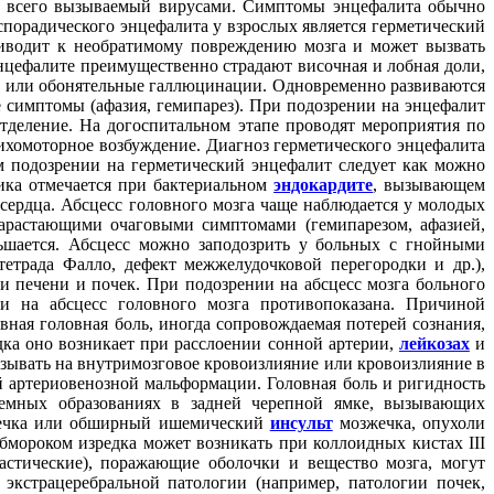
ще всего вызываемый вирусами. Симптомы энцефалита обычно
спорадического энцефалита у взрослых является герметический
риводит к необратимому повреждению мозга и может вызвать
нцефалите преимущественно страдают височная и лобная доли,
ые или обонятельные галлюцинации. Одновременно развиваются
 симптомы (афазия, гемипарез). При подозрении на энцефалит
тделение. На догоспитальном этапе проводят мероприятия по
хомоторное возбуждение. Диагноз герметического энцефалита
подозрении на герметический энцефалит следует как можно
тика отмечается при бактериальном
эндокардите
, вызывающем
сердца. Абсцесс головного мозга чаще наблюдается у молодых
нарастающими очаговыми симптомами (гемипарезом, афазией,
ьшается. Абсцесс можно заподозрить у больных с гнойными
тетрада Фалло, дефект межжелудочковой перегородки и др.),
и печени и почек. При подозрении на абсцесс мозга больного
и на абсцесс головного мозга противопоказана. Причиной
ная головная боль, иногда сопровождаемая потерей сознания,
дка оно возникает при расслоении сонной артерии,
лейкозах
и
ывать на внутримозговое кровоизлияние или кровоизлияние в
й артериовенозной мальформации. Головная боль и ригидность
емных образованиях в задней черепной ямке, вызывающих
зжечка или обширный ишемический
инсульт
мозжечка, опухоли
бмороком изредка может возникать при коллоидных кистах III
астические), поражающие оболочки и вещество мозга, могут
экстрацеребральной патологии (например, патологии почек,