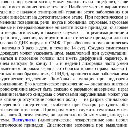
чагового поражения мозга, может указывать на энцефалит, ча
ание имеет молниеносное течение. Наиболее частым вариантом 
медление с началом этиотропной терапии этого заболевания п
еский энцефалит на догоспитальном этапе. При герпетическом э
зменения поведения, речи, вкуса и обоняния, слуховые, вкусов
иальные и генерализованные эпилептические припадки, очаговые
и неврологическое, в тяжелых случаях — в реанимационное о
епного давления, купируют эпилептические припадки или пси
вляющей ДНК вируса в СМЖ. При обоснованном клиническом 
 капельно 3 раза в день в течение 14 сут). Сходная симптома
ндокардит может указывать шум, выявляемый при аускультации 
зоваться в половине головы или иметь диффузный характер, 
нием капсулы (к концу 1—2-й недели) лихорадка часто умен
врожденным пороком сердца со сбросом крови справа налево (
венных новообразованиях, СПИДе), хроническими заболеваниям
рургическое отделение. Люмбальная пункция при подозрени
оизлияние. Его классическое проявление — внезапная интенсив
 кровоизлияние может быть связано с разрывом аневризмы, изре
 менингеального синдрома с очаговыми нарушениями может указ
в спине (в отсутствие головной боли) — на разрыв спинально
ерепной гипертензии, особенно при быстро растущих объ
атылочное отверстие. Примером могут служить гематома мо
лью, рвотой, оглушением, ригидностью шейных мышц, иногда о
стемы.
Васкулиты
(идиопатические, лекарственные или неопл
лептические припадки. Диагностика возможна при выявлении 