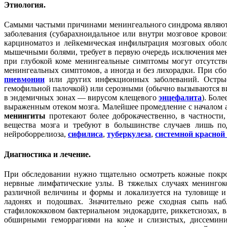
Этиология.
Самыми частыми причинами менингеального синдрома являютс
заболевания (субарахноидальное или внутри мозговое кровои
карциноматоз и лейкемическая инфильтрация мозговых обол
мышечными болями, требует в первую очередь исключения мени
при глубокой коме менингеальные симптомы могут отсутств
менингеальных симптомов, а иногда и без лихорадки. При сб
пневмонии
или других инфекционных заболеваний. Острые
гемофильной палочкой) или серозными (обычно вызываются ви
в эндемичных зонах — вирусом клещевого
энцефалита
). Бол
выраженным отеком мозга. Малейшее промедление с началом 
менингиты
протекают более доброкачественно, в частности
вещества мозга и требуют в большинстве случаев лишь п
нейроборрелиоза,
сифилиса
,
туберкулеза
,
системной красной
Диагностика и лечение.
При обследовании нужно тщательно осмотреть кожные покро
нервные лимфатические узлы. В тяжелых случаях менингоко
различной величины и формы и локализуется на туловище и 
ладонях и подошвах. Значительно реже сходная сыпь наб
стафилококковом бактериальном эндокардите, риккетсиозах,
обширными геморрагиями на коже и слизистых, диссемини