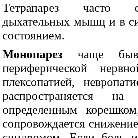
Тетрапарез часто с
дыхательных мышц и в си
состоянием.
Монопарез
чаще быва
периферической нервно
плексопатией, невропат
распространяется на
определенным корешком
сопровождается снижение
синдромом. Если боль и