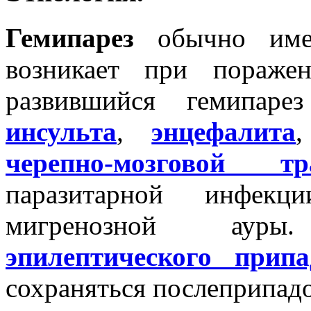
Гемипарез
обычно имее
возникает при пораже
развившийся гемипаре
инсульта
,
энцефалита
,
ч
ерепно-мозговой т
паразитарной инфек
мигренозной ауры
эпилептического припа
сохраняться послеприпад