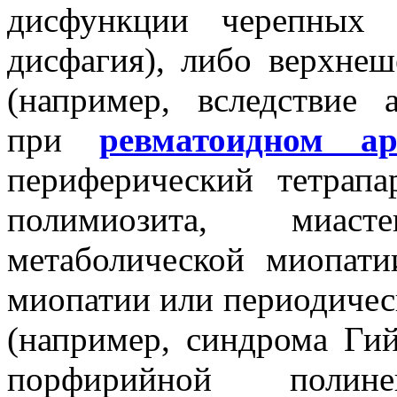
дисфункции черепных н
дисфагия), либо верхнеш
(например, вследствие 
при
ревматоидном ар
периферический тетрап
полимиозита, миас
метаболической миопати
миопатии или периодичес
(например, синдрома Ги
порфирийной полин