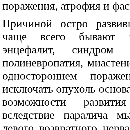
поражения, атрофия и фас
Причиной остро развив
чаще всего бывают ве
энцефалит, синдром Г
полиневропатия, миастен
одностороннем пораже
исключать опухоль основа
возможности развити
вследствие паралича 
левого возвратного нерв